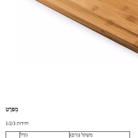
מִפרָט
1/2/3 יחידות
משקל (גרם)
גוֹדֶל