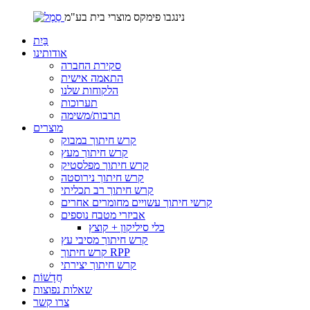
נינגבו פימקס מוצרי בית בע"מ
בַּיִת
אודותינו
סקירת החברה
התאמה אישית
הלקוחות שלנו
תערוכות
תרבות/משימה
מוצרים
קרש חיתוך במבוק
קרש חיתוך מעץ
קרש חיתוך מפלסטיק
קרש חיתוך נירוסטה
קרש חיתוך רב תכליתי
קרשי חיתוך עשויים מחומרים אחרים
אביזרי מטבח נוספים
כלי סיליקון + קוצץ
קרש חיתוך מסיבי עץ
קרש חיתוך RPP
קרש חיתוך יצירתי
חֲדָשׁוֹת
שאלות נפוצות
צרו קשר