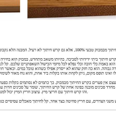
7. זהו קרש חיתוך עם חריצי מיץ. עיצוב חריץ המיץ יכול למנוע מהמיץ לזרום החוצה. עדיף לאסוף את המיץ מחיתוך ירקות או פירות.