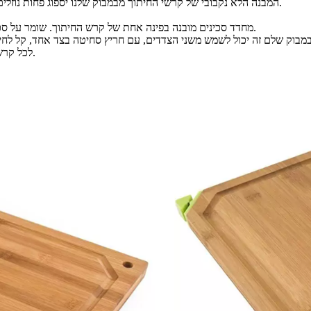
המבנה הלא נקבובי של קרשי החיתוך מבמבוק שלנו יספוג פחות נוזלים. הם פחות רגישים לחיידקים ולבמבוק עצמו יש תכונות אנטיבקטריאליות.
מחדד סכינים מובנה בפינה אחת של קרש החיתוך. שומר על סכינים חדות בעזרת שילוב 2 ב-1 זה. והוא גם חוסך מקום במטבח או בדירה.
לכל קרש חיתוך יש חור בפינה אחת של קרש החיתוך, המיועד לתלייה וקל לאחסון.