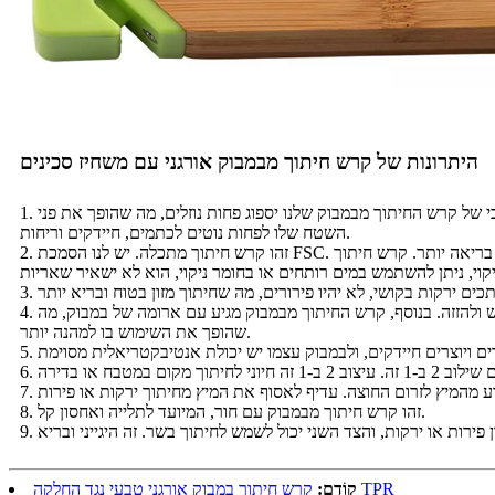
היתרונות של קרש חיתוך מבמבוק אורגני עם משחיז סכינים
1. זהו קרש חיתוך ידידותי לסביבה, קרש החיתוך שלנו הוא לא רק קרש חיתוך מבמבוק טבעי 100%, אלא גם קרש חיתוך לא רעיל. המבנה הלא נקבובי של קרש החיתוך מבמבוק שלנו יספוג פחות נוזלים, מה שהופך את פני
השטח שלו לפחות נוטים לכתמים, חיידקים וריחות.
2. זהו קרש חיתוך מתכלה. יש לנו הסמכת FSC. קרש חיתוך זה מבמבוק עשוי מחומר במבוק מתכלה ובר קיימא, המהווה קרש חיתוך ביתי ידידותי לסביבה. בהיותו משאב מתחדש, במבוק הוא בחירה בריאה יותר. קרש חיתוך
4. נוח ושימושי. מכיוון שקרש החיתוך מבמבוק קל משקל בחומר, קטן בגודלו ואינו תופס מקום, ניתן לקחת אותו בקלות ביד אחת, והוא נוח מאוד לשימוש ולהזזה. בנוסף, קרש החיתוך מבמבוק מגיע עם ארומה של במבוק, מה
שהופך את השימוש בו למהנה יותר.
8. זהו קרש חיתוך מבמבוק עם חור, המיועד לתלייה ואחסון קל.
קרש חיתוך במבוק אורגני טבעי נגד החלקה TPR
קוֹדֵם: