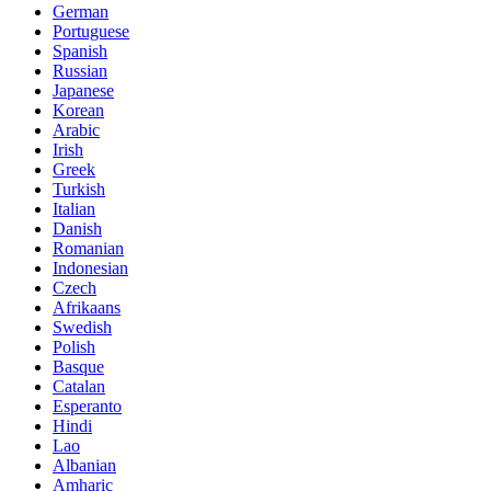
German
Portuguese
Spanish
Russian
Japanese
Korean
Arabic
Irish
Greek
Turkish
Italian
Danish
Romanian
Indonesian
Czech
Afrikaans
Swedish
Polish
Basque
Catalan
Esperanto
Hindi
Lao
Albanian
Amharic