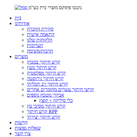
נינגבו פימקס מוצרי בית בע"מ
בַּיִת
אודותינו
סקירת החברה
התאמה אישית
הלקוחות שלנו
תערוכות
תרבות/משימה
מוצרים
קרש חיתוך במבוק
קרש חיתוך מעץ
קרש חיתוך מפלסטיק
קרש חיתוך נירוסטה
קרש חיתוך רב תכליתי
קרשי חיתוך עשויים מחומרים אחרים
אביזרי מטבח נוספים
כלי סיליקון + קוצץ
קרש חיתוך מסיבי עץ
קרש חיתוך RPP
קרש חיתוך יצירתי
חֲדָשׁוֹת
שאלות נפוצות
צרו קשר