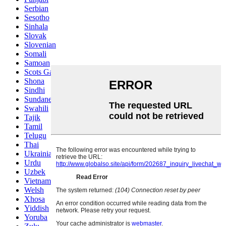
Serbian
Sesotho
Sinhala
Slovak
Slovenian
Somali
Samoan
Scots Gaelic
Shona
Sindhi
Sundanese
Swahili
Tajik
Tamil
Telugu
Thai
Ukrainian
Urdu
Uzbek
Vietnamese
Welsh
Xhosa
Yiddish
Yoruba