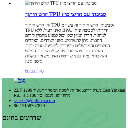
קרש חיתוך TPU סביבתי עם חריצי מיץ
זהו קרש חיתוך TPU סביבתי. קרש חיתוך זה עשוי מ-
TPU ואינו רעיל, ללא BPA, ידידותי לסביבה וניתן
למחזור. חריץ המיץ שלו יכול למנוע מהמיץ לזרום
החוצה. ניתן להשתמש בשני הצדדים, הצדדים
הגולמיים והמבושלים מופרדים להיגיינה טובה יותר.
העיצוב נגד סימני סכין של קרש החיתוך הגמיש
והאיכותי עמיד בפני שריטות ואינו משאיר בקלות
סימני סכין.
חֲקִירָה
פְּרָט
22/F מגדל דרום, אחוזת לשכת המסחר יינזו, # 1299 East Yinxian
Rd., 315100 מחוז יינזו, נינגבו, סין
sales02@nbfimax.com
86-15158367879
שדרוגים בחינם