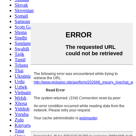
Slovak
Slovenian
Somali
Samoan
Scots Gaelic
Shona
Sindhi
Sundanese
Swahili
Tajik
Tamil
Telugu
Thai
Ukrainian
Urdu
Uzbek
Vietnamese
Welsh
Xhosa
Yiddish
Yoruba
Zulu
Kinyarwanda
Tatar