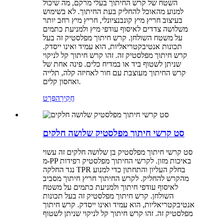
השטח של קרש החיתוך בעלי מרקם, מה שיכול
למנוע מהאוכל להחליק בעת החיתוך. לא בשימוש
בעיצוב חריץ מיץ קונבנציונלי, חריץ מיץ רחב יותר
משלושה צדדים לאיסוף עודפי מיץ ולמניעת כתמים
על משטח השולחן. קרש חיתוך מפלסטיק זה בעל
תכונות אנטיבקטריאליות, הוא עמיד ואינו ייסדק.
קרש חיתוך מפלסטיק זה. זהו קרש חיתוך קל לניקוי
שניתן לשטוף ביד או במדיח כלים. פינה אחת של
קרש החיתוך מעוצבת עם חור לאחיזה קלה, תלייה
ואחסון קלים.
חֲקִירָה
פְּרָט
סט קרשי חיתוך מפלסטיק שלושה חלקים
סט קרשי חיתוך מפלסטיק בן שלושה חלקים זה עשוי
מ-PP באיכות מזון. לקרשי החיתוך מפלסטיק רפידות
נגד החלקה TPR בחלק העליון והתחתון כדי למנוע
מהקרש להחליק. לקרש החיתוך חריץ חיתוך מסביב
לאיסוף עודפי חיתוך ולמניעת כתמים על משטח
השולחן. קרש חיתוך מפלסטיק זה בעל תכונות
אנטיבקטריאליות, הוא עמיד ואינו ייסדק. קרש חיתוך
מפלסטיק זה. זהו קרש חיתוך קל לניקוי שניתן לשטוף