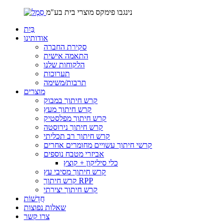
נינגבו פימקס מוצרי בית בע"מ
בַּיִת
אודותינו
סקירת החברה
התאמה אישית
הלקוחות שלנו
תערוכות
תרבות/משימה
מוצרים
קרש חיתוך במבוק
קרש חיתוך מעץ
קרש חיתוך מפלסטיק
קרש חיתוך נירוסטה
קרש חיתוך רב תכליתי
קרשי חיתוך עשויים מחומרים אחרים
אביזרי מטבח נוספים
כלי סיליקון + קוצץ
קרש חיתוך מסיבי עץ
קרש חיתוך RPP
קרש חיתוך יצירתי
חֲדָשׁוֹת
שאלות נפוצות
צרו קשר