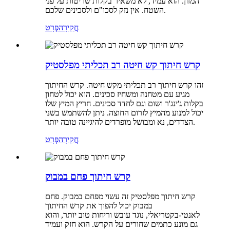
המזון. הוא עמיד, לא משאיר בקלות שריטות על פני
השטח. אין נזק לסכו"ם ולסכינים שלכם.
חֲקִירָה
פְּרָט
קרש חיתוך קש חיטה רב תכליתי מפלסטיק
זהו קרש חיתוך רב תכליתי מקש חיטה. קרש החיתוך
מגיע עם מטחנה ומשחיז סכינים. הוא יכול לטחון
בקלות ג'ינג'ר ושום וגם לחדד סכינים. חריץ המיץ שלו
יכול למנוע מהמיץ לזרום החוצה. ניתן להשתמש בשני
הצדדים, נא ומבושל מופרדים להיגיינה טובה יותר.
חֲקִירָה
פְּרָט
קרש חיתוך פחם במבוק
קרש חיתוך מפלסטיק זה עשוי מפחם במבוק. פחם
במבוק יכול להפוך את קרש החיתוך
לאנטי-בקטריאלי, נוגד עובש וריחות טוב יותר, והוא
גם מונע כתמים שחורים על הקרש. הוא חזק ועמיד