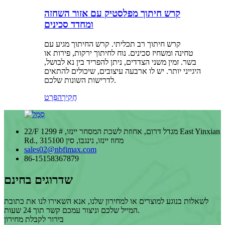
קרש חיתוך מפלסטיק עם אזור השחזה
ומחדד סכינים
קרש חיתוך רב תכליתי. קרש החיתוך מגיע עם
טחינה ומשחיז סכינים. נוח לחיתוך ירקות, פירות או
בשר. זמין משני הצדדים, ניתן להפריד בין נא לבושל,
היגייני יותר. יש לו ארבעה עיצובים, שיכולים להתאים
לדרישות השונות שלכם.
חֲקִירָה
פְּרָט
22/F מגדל דרום, אחוזת לשכת המסחר יינזו, # 1299 East Yinxian
Rd., 315100 מחוז יינזו, נינגבו, סין
sales02@nbfimax.com
86-15158367879
שדרוגים בחינם
לשאלות בנוגע למוצרים או למחירון שלנו, אנא השאירו לנו את כתובת
המייל שלכם וניצור עמכם קשר תוך 24 שעות.
בירור לקבלת מחירון