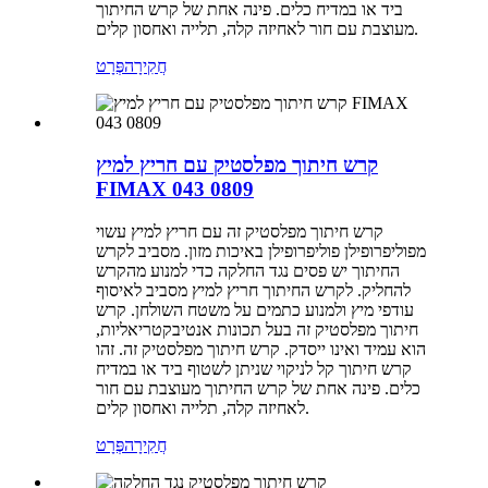
ביד או במדיח כלים. פינה אחת של קרש החיתוך
מעוצבת עם חור לאחיזה קלה, תלייה ואחסון קלים.
חֲקִירָה
פְּרָט
קרש חיתוך מפלסטיק עם חריץ למיץ
FIMAX 043 0809
קרש חיתוך מפלסטיק זה עם חריץ למיץ עשוי
מפוליפרופילן פוליפרופילן באיכות מזון. מסביב לקרש
החיתוך יש פסים נגד החלקה כדי למנוע מהקרש
להחליק. לקרש החיתוך חריץ למיץ מסביב לאיסוף
עודפי מיץ ולמנוע כתמים על משטח השולחן. קרש
חיתוך מפלסטיק זה בעל תכונות אנטיבקטריאליות,
הוא עמיד ואינו ייסדק. קרש חיתוך מפלסטיק זה. זהו
קרש חיתוך קל לניקוי שניתן לשטוף ביד או במדיח
כלים. פינה אחת של קרש החיתוך מעוצבת עם חור
לאחיזה קלה, תלייה ואחסון קלים.
חֲקִירָה
פְּרָט